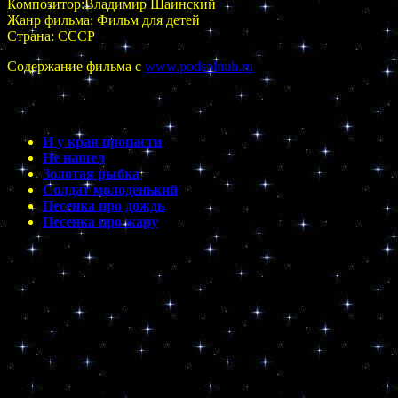
Композитор:Владимир Шаинский
Жанр фильма: Фильм для детей
Страна: СССР
Содержание фильма с
www.podsolnuh.ru
И у края пропасти
Не нашел
Золотая рыбка
Солдат молоденький
Песенка про дождь
Песенка про жару