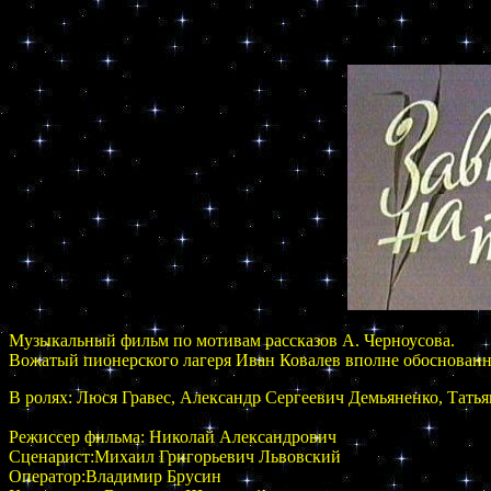
Mузыкальный фильм по мотивам рассказов А. Черноусова.
Вожатый пионерского лагеря Иван Ковалев вполне обоснованн
В ролях: Люся Гравес, Александр Сергеевич Демьяненко, Тать
Режисcер фильма: Николай Александрович
Сценарист:Михаил Григорьевич Львовский
Оператор:Владимир Брусин