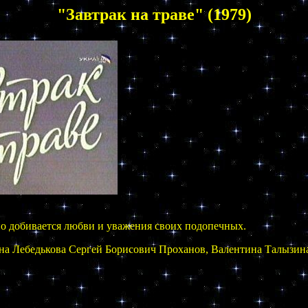
"Завтрак на траве" (1979)
о добивается любви и уважения своих подопечных.
яна Лебедькова Сергей Борисович Проханов, Валентина Талызин