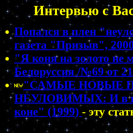
Интервью с Ва
Попался в плен "неу
газета "Призыв", 2000
"Я коня на золото не 
Белоруссия /№69 от 21
"САМЫЕ НОВЫЕ 
НЕУЛОВИМЫХ: И в пя
коне" (1999)
- эту ста