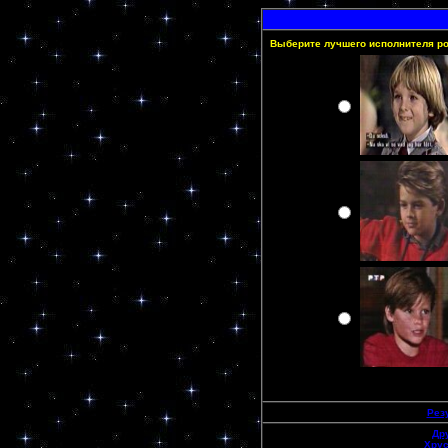
Выберите лучшего исполнителя ро
Рез
Др
Хрус