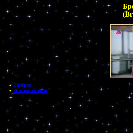
Бр
(Br
Галереи
Фильмография