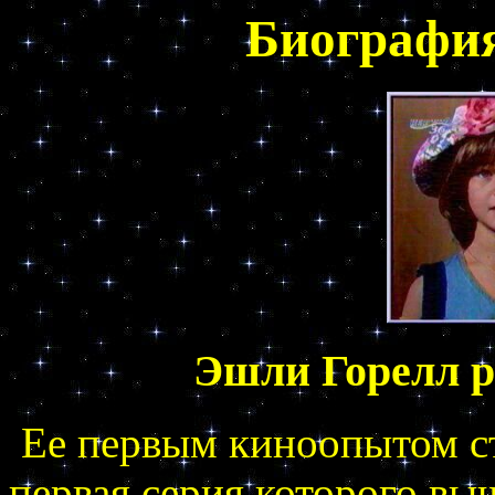
Биографи
Эшли Горелл ро
Ее первым киноопытом ст
первая серия которого вы