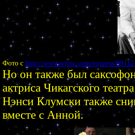
Фото с
http://www.wjinc.com/express/991124
Но он также был саксофон
актриса Чикагского театр
Нэнси Клумски также сни
вместе с Анной.