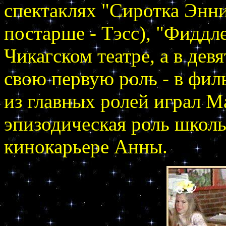
спектаклях "Сиротка Энни
постарше - Тэсс), "Фиддл
Чикагском театре, а в дев
свою первую роль - в фил
из главных ролей играл М
эпизодическая роль школь
кинокарьере Анны.