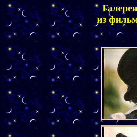
Галере
из филь