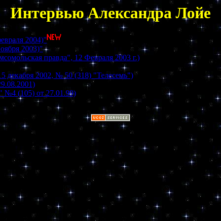
Интервью Александра Лойе
евраля 2004)"
оября 2003)"
сомольская правда", 12 Февраля 2003 г.)
бря 2002, № 50 (318) "Телесемь")
9.08.2001)
 (105) от 27.01.99)