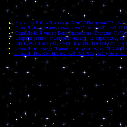
"Александ Лойе - Поколение Next" ("Панорама-ТВ", 2-8 ф
"Саша Лойе ждет девушку-мечту ("Экспресс-Газета", 11 Н
"Саша Лойе: Я уже не Вова Сидоров из «Ералаша»!" ("Ком
"Секреты рыжих" ("Северная неделя", 15 апреля 2002 г.)
"СИДОРОВ БЫЛ ПОСЛУШНЫМ ОТЛИЧНИКОМ" ("9-15 дека
"Саша Лойе - звезда “Ералаша” и просто эстет" (TRI.MD 2
"Cаша ЛОЙЕ: КУПИЛ БЕЛЫЙ "МЕРСЕДЕС" ("Антенна" №4