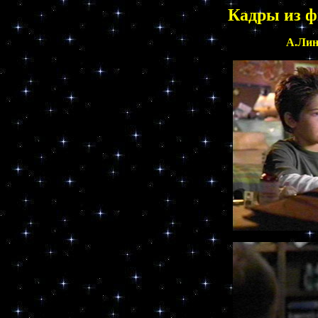
Кадры из ф
А.Лин