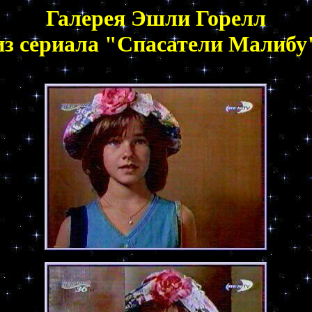
Галерея Эшли Горелл
из сериала "Спасатели Малибу