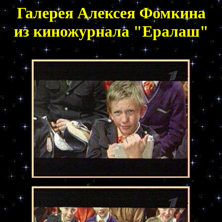
Галерея Алексея Фомкина
из киножурнала "Ералаш"